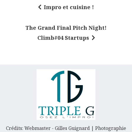
Impro et cuisine !
N
a
The Grand Final Pitch Night!
v
Climb#04 Startups
i
g
a
t
i
o
n
d
e
l
Crédits: Webmaster - Gilles Guignard | Photographie