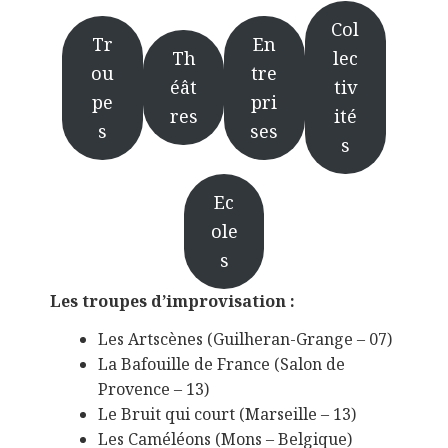
Col
Tr
En
Th
lec
ou
tre
éât
tiv
pe
pri
res
ité
s
ses
s
Ec
ole
s
Les troupes d’improvisation :
Les Artscènes (Guilheran-Grange – 07)
La Bafouille de France (Salon de
Provence – 13)
Le Bruit qui court (Marseille – 13)
Les Caméléons (Mons – Belgique)