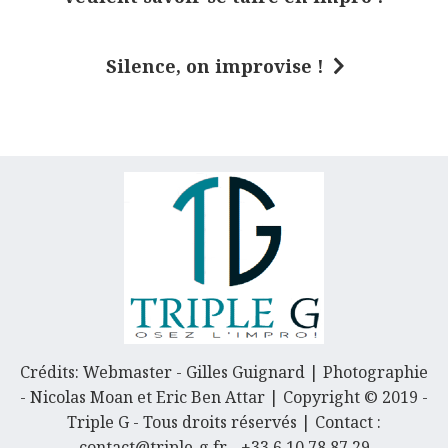
v
i
Silence, on improvise !
g
a
t
i
o
n
d
e
l
’
Crédits: Webmaster - Gilles Guignard | Photographie
- Nicolas Moan et Eric Ben Attar | Copyright © 2019 -
a
Triple G - Tous droits réservés | Contact :
r
contact@triple-g.fr - +33 6 10 78 87 29