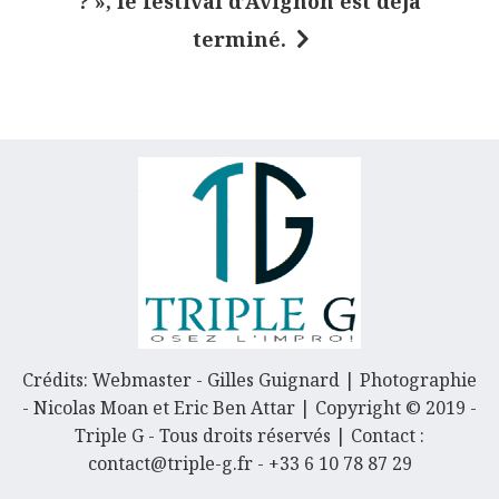
? », le festival d’Avignon est déjà
g
terminé.
a
t
i
o
n
d
e
l
’
a
Crédits: Webmaster - Gilles Guignard | Photographie
- Nicolas Moan et Eric Ben Attar | Copyright © 2019 -
r
Triple G - Tous droits réservés | Contact :
t
contact@triple-g.fr - +33 6 10 78 87 29
i