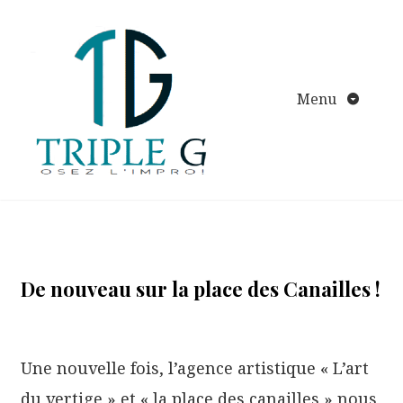
Aller
au
contenu
Menu
De nouveau sur la place des Canailles !
Une nouvelle fois, l’agence artistique « L’art
du vertige » et « la place des canailles » nous