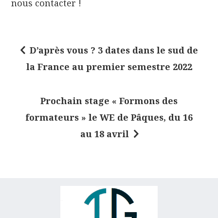
nous contacter !
D’après vous ? 3 dates dans le sud de
N
la France au premier semestre 2022
a
v
Prochain stage « Formons des
i
formateurs » le WE de Pâques, du 16
g
au 18 avril
a
t
i
o
n