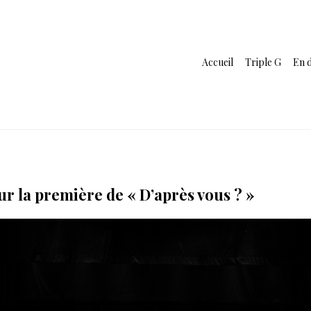
Accueil
Triple G
En d
r la première de « D’après vous ? »