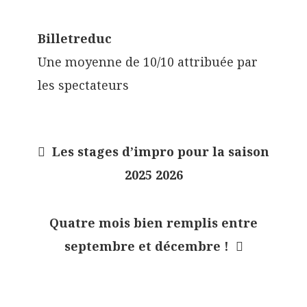
Billetreduc
Une moyenne de 10/10 attribuée par
les spectateurs
Les stages d’impro pour la saison
N
2025 2026
a
v
Quatre mois bien remplis entre
i
septembre et décembre !
g
a
t