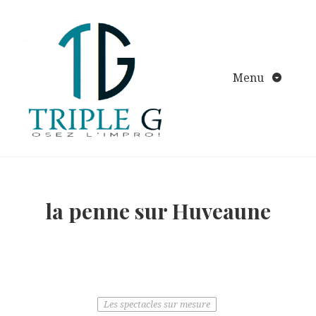
Aller
au
contenu
Menu
la penne sur Huveaune
Les spectacles sur mesure