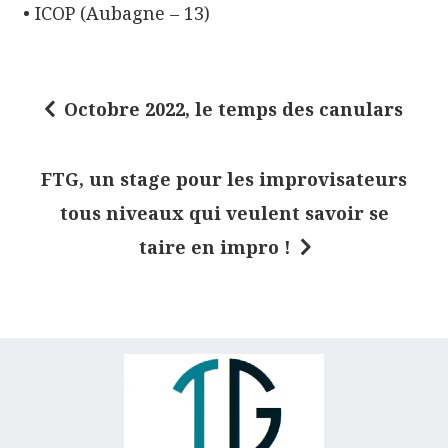
• ICOP (Aubagne – 13)
Octobre 2022, le temps des canulars
N
a
FTG, un stage pour les improvisateurs
v
tous niveaux qui veulent savoir se
i
taire en impro !
g
a
t
i
o
n