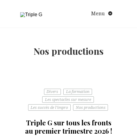
Aller
au
Menu
contenu
Nos productions
Divers
La formation
Les spectacles sur mesure
Les succès de l'impro
Nos productions
Triple G sur tous les fronts
au premier trimestre 2026 !